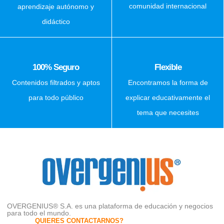
comunidad internacional
aprendizaje autónomo y
didáctico
100% Seguro
Flexible
Contenidos filtrados y aptos
Encontramos la forma de
para todo público
explicar educativamente el
tema que necesites
OVERGENIUS® S.A. es una plataforma de educación y negocios
para todo el mundo.
QUIERES CONTACTARNOS?