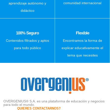
comunidad internacional
aprendizaje autónomo y
didáctico
100% Seguro
Flexible
Contenidos filtrados y aptos
Encontramos la forma de
para todo público
explicar educativamente el
tema que necesites
OVERGENIUS® S.A. es una plataforma de educación y negocios
para todo el mundo.
QUIERES CONTACTARNOS?