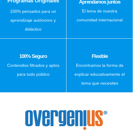
Programas Originales
Aprendamos juntos
El lema de nuestra
100% pensados para un
comunidad internacional
aprendizaje autónomo y
didáctico
100% Seguro
Flexible
Contenidos filtrados y aptos
Encontramos la forma de
para todo público
explicar educativamente el
tema que necesites