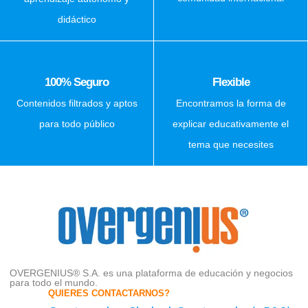
didáctico
100% Seguro
Flexible
Contenidos filtrados y aptos
Encontramos la forma de
para todo público
explicar educativamente el
tema que necesites
OVERGENIUS® S.A. es una plataforma de educación y negocios
para todo el mundo.
QUIERES CONTACTARNOS?