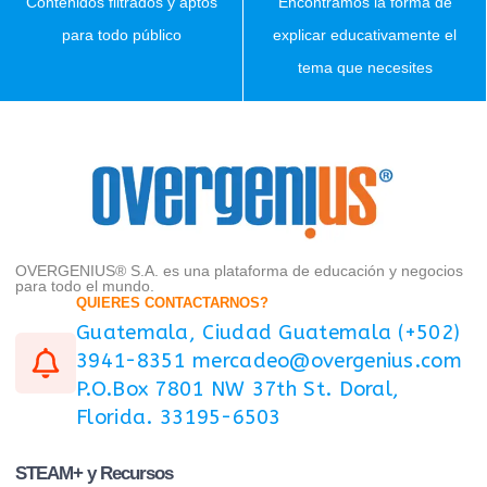
Contenidos filtrados y aptos
Encontramos la forma de
para todo público
explicar educativamente el
tema que necesites
OVERGENIUS® S.A. es una plataforma de educación y negocios
para todo el mundo.
QUIERES CONTACTARNOS?
Guatemala, Ciudad Guatemala (+502)
3941-8351 mercadeo@overgenius.com
P.O.Box 7801 NW 37th St. Doral,
Florida. 33195-6503
STEAM+ y Recursos