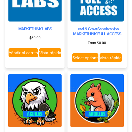
MARKETHINK LABS
Lead & Grow Scholarships
MARKETHINK FULL ACCESS
$
69.99
From
$
0.00
Añadir al carrito
Vista rápida
Select options
Vista rápida