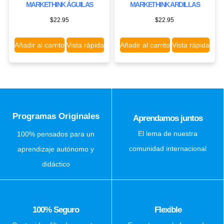
MARKETHINK ÁGUILAS
MARKETHINK ARDILLAS
$
22.95
$
22.95
Añadir al carrito
Vista rápida
Añadir al carrito
Vista rápida
Programas Originales
Aprendamos juntos
El lema de nuestra
100% pensados para un
comunidad internacional
aprendizaje autónomo y
didáctico
100% Seguro
Flexible