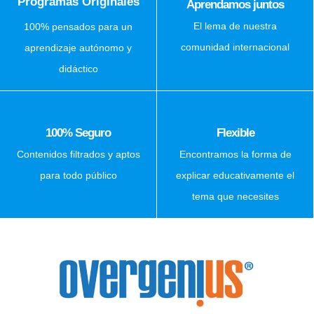
Programas Originales
Aprendamos juntos
El lema de nuestra
100% pensados para un
comunidad internacional
aprendizaje autónomo y
didáctico
100% Seguro
Flexible
Contenidos filtrados y aptos
Encontramos la forma de
para todo público
explicar educativamente el
tema que necesites