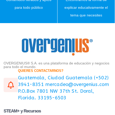
para todo público
explicar educativamente el
tema que necesites
OVERGENIUS® S.A. es una plataforma de educación y negocios
para todo el mundo.
QUIERES CONTACTARNOS?
Guatemala, Ciudad Guatemala (+502)
3941-8351 mercadeo@overgenius.com
P.O.Box 7801 NW 37th St. Doral,
Florida. 33195-6503
STEAM+ y Recursos