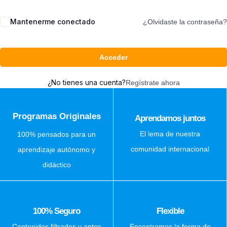
Mantenerme conectado
¿Olvidaste la contraseña?
Acceder
¿No tienes una cuenta?
Regístrate ahora
Programas Originales
Aprendamos juntos
El lema de nuestra
100% pensados para un
comunidad internacional
aprendizaje autónomo y
didáctico
100% Seguro
Flexible
Contenidos filtrados y aptos
Encontramos la forma de