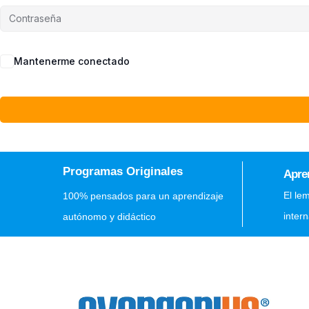
Mantenerme conectado
Programas Originales
Apre
El le
100% pensados para un aprendizaje
inter
autónomo y didáctico