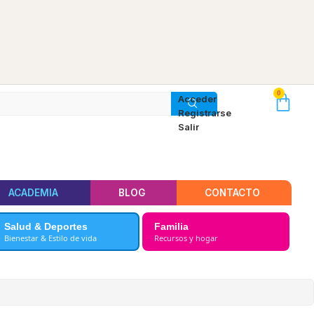
0
Acceder
Registrarse
Salir
ACADEMIA
BLOG
CONTACTO
Salud & Deportes
Familia
Bienestar & Estilo de vida
Recursos y hogar