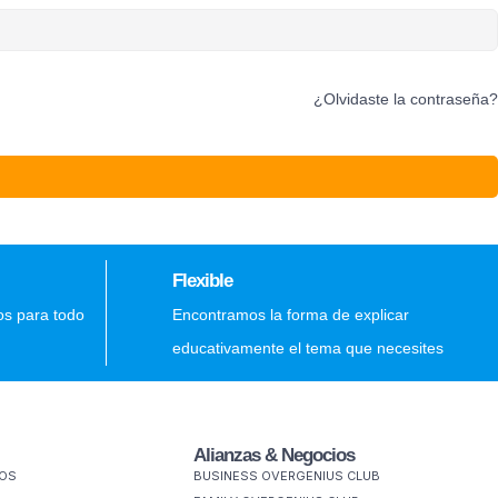
¿Olvidaste la contraseña?
Flexible
os para todo
Encontramos la forma de explicar
educativamente el tema que necesites
Alianzas & Negocios
MOS
BUSINESS OVERGENIUS CLUB