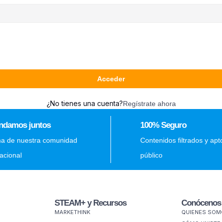
Acceder
¿No tienes una cuenta?
Regístrate ahora
ndamos juntos
100% Seguro
ma de nuestra comunidad
Contenidos filtrados y apt
nacional
público
STEAM+ y Recursos
Conócenos
MARKETHINK
QUIENES SO