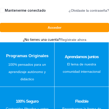
Mantenerme conectado
¿Olvidaste la contraseña?
Acceder
¿No tienes una cuenta?
Regístrate ahora
Programas Originales
Aprendamos juntos
El lema de nuestra
100% pensados para un
comunidad internacional
aprendizaje autónomo y
didáctico
100% Seguro
Flexible
Contenidos filtrados y aptos
Encontramos la forma de