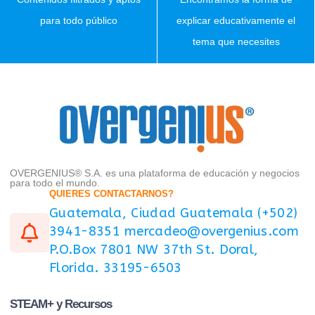
para todo público
explicar educativamente el
tema que necesites
OVERGENIUS® S.A. es una plataforma de educación y negocios
para todo el mundo.
QUIERES CONTACTARNOS?
Guatemala, Ciudad Guatemala (+502)
3941-8351 mercadeo@overgenius.com
P.O.Box 7801 NW 37th St. Doral,
Florida. 33195-6503
STEAM+ y Recursos