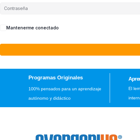
Mantenerme conectado
Programas Originales
Apre
El le
100% pensados para un aprendizaje
inter
autónomo y didáctico