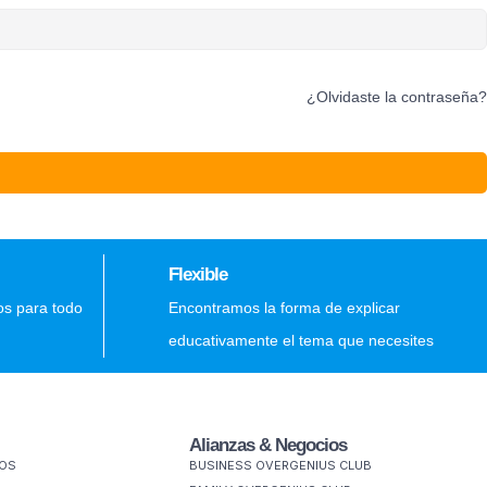
¿Olvidaste la contraseña?
Flexible
os para todo
Encontramos la forma de explicar
educativamente el tema que necesites
Alianzas & Negocios
MOS
BUSINESS OVERGENIUS CLUB