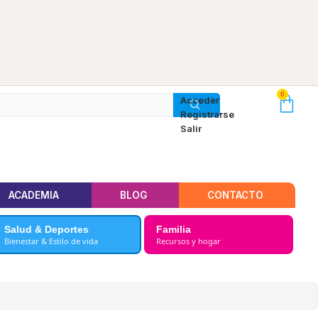
0
Acceder
Registrarse
Salir
ACADEMIA
BLOG
CONTACTO
Salud & Deportes
Familia
Bienestar & Estilo de vida
Recursos y hogar