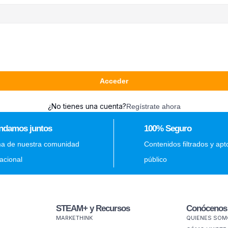
Acceder
¿No tienes una cuenta?
Regístrate ahora
ndamos juntos
100% Seguro
ma de nuestra comunidad
Contenidos filtrados y apt
nacional
público
STEAM+ y Recursos
Conócenos
MARKETHINK
QUIENES SO