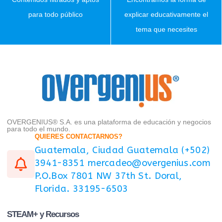
para todo público
explicar educativamente el
tema que necesites
OVERGENIUS® S.A. es una plataforma de educación y negocios
para todo el mundo.
QUIERES CONTACTARNOS?
Guatemala, Ciudad Guatemala (+502)
3941-8351 mercadeo@overgenius.com
P.O.Box 7801 NW 37th St. Doral,
Florida. 33195-6503
STEAM+ y Recursos