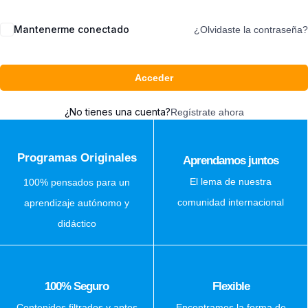
Mantenerme conectado
¿Olvidaste la contraseña?
Acceder
¿No tienes una cuenta?
Regístrate ahora
Programas Originales
Aprendamos juntos
El lema de nuestra
100% pensados para un
comunidad internacional
aprendizaje autónomo y
didáctico
100% Seguro
Flexible
Contenidos filtrados y aptos
Encontramos la forma de