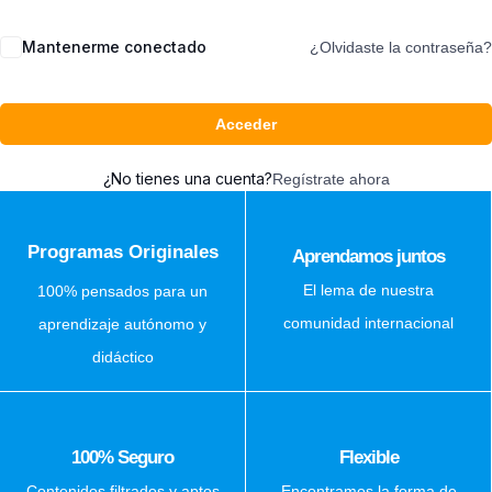
Mantenerme conectado
¿Olvidaste la contraseña?
Acceder
¿No tienes una cuenta?
Regístrate ahora
Programas Originales
Aprendamos juntos
El lema de nuestra
100% pensados para un
comunidad internacional
aprendizaje autónomo y
didáctico
100% Seguro
Flexible
Contenidos filtrados y aptos
Encontramos la forma de