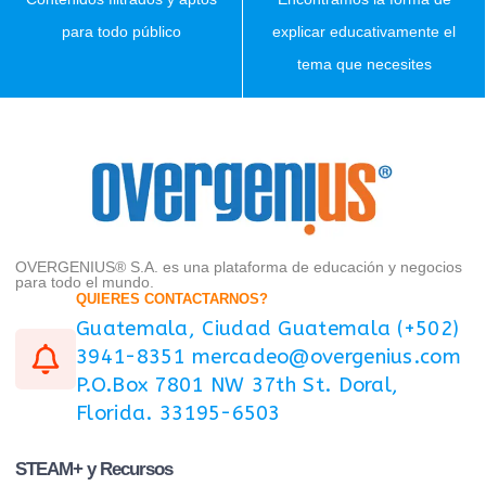
para todo público
explicar educativamente el
tema que necesites
OVERGENIUS® S.A. es una plataforma de educación y negocios
para todo el mundo.
QUIERES CONTACTARNOS?
Guatemala, Ciudad Guatemala (+502)
3941-8351 mercadeo@overgenius.com
P.O.Box 7801 NW 37th St. Doral,
Florida. 33195-6503
STEAM+ y Recursos