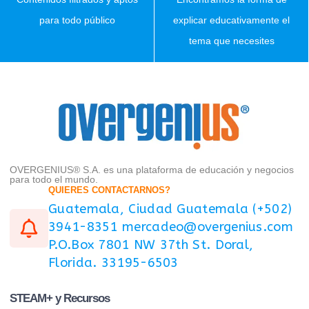
para todo público
explicar educativamente el
tema que necesites
OVERGENIUS® S.A. es una plataforma de educación y negocios
para todo el mundo.
QUIERES CONTACTARNOS?
Guatemala, Ciudad Guatemala (+502)
3941-8351 mercadeo@overgenius.com
P.O.Box 7801 NW 37th St. Doral,
Florida. 33195-6503
STEAM+ y Recursos