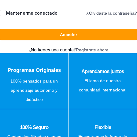
Mantenerme conectado
¿Olvidaste la contraseña?
Acceder
¿No tienes una cuenta?
Regístrate ahora
Programas Originales
Aprendamos juntos
El lema de nuestra
100% pensados para un
comunidad internacional
aprendizaje autónomo y
didáctico
100% Seguro
Flexible
Contenidos filtrados y aptos
Encontramos la forma de