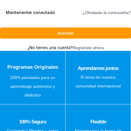
Mantenerme conectado
¿Olvidaste la contraseña?
Acceder
¿No tienes una cuenta?
Regístrate ahora
Programas Originales
Aprendamos juntos
El lema de nuestra
100% pensados para un
comunidad internacional
aprendizaje autónomo y
didáctico
100% Seguro
Flexible
Contenidos filtrados y aptos
Encontramos la forma de