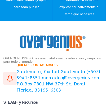
para todo público
explicar educativamente el
tema que necesites
OVERGENIUS® S.A. es una plataforma de educación y negocios
para todo el mundo.
QUIERES CONTACTARNOS?
Guatemala, Ciudad Guatemala (+502)
3941-8351 mercadeo@overgenius.com
P.O.Box 7801 NW 37th St. Doral,
Florida. 33195-6503
STEAM+ y Recursos