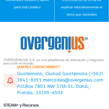
para todo público
explicar educativamente el
tema que necesites
OVERGENIUS® S.A. es una plataforma de educación y negocios
para todo el mundo.
QUIERES CONTACTARNOS?
Guatemala, Ciudad Guatemala (+502)
3941-8351 mercadeo@overgenius.com
P.O.Box 7801 NW 37th St. Doral,
Florida. 33195-6503
STEAM+ y Recursos