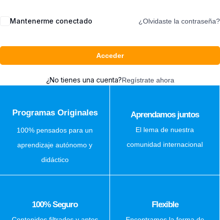
Mantenerme conectado
¿Olvidaste la contraseña?
Acceder
¿No tienes una cuenta?
Regístrate ahora
Programas Originales
Aprendamos juntos
El lema de nuestra
100% pensados para un
comunidad internacional
aprendizaje autónomo y
didáctico
100% Seguro
Flexible
Contenidos filtrados y aptos
Encontramos la forma de