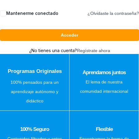
Mantenerme conectado
¿Olvidaste la contraseña?
Acceder
¿No tienes una cuenta?
Regístrate ahora
Programas Originales
Aprendamos juntos
El lema de nuestra
100% pensados para un
comunidad internacional
aprendizaje autónomo y
didáctico
100% Seguro
Flexible
Contenidos filtrados y aptos
Encontramos la forma de