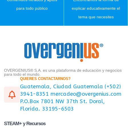
para todo público
explicar educativamente el
tema que necesites
OVERGENIUS® S.A. es una plataforma de educación y negocios
para todo el mundo.
QUIERES CONTACTARNOS?
Guatemala, Ciudad Guatemala (+502)
3941-8351 mercadeo@overgenius.com
P.O.Box 7801 NW 37th St. Doral,
Florida. 33195-6503
STEAM+ y Recursos