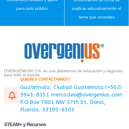
para todo público
explicar educativamente el
tema que necesites
OVERGENIUS® S.A. es una plataforma de educación y negocios
para todo el mundo.
QUIERES CONTACTARNOS?
Guatemala, Ciudad Guatemala (+502)
3941-8351 mercadeo@overgenius.com
P.O.Box 7801 NW 37th St. Doral,
Florida. 33195-6503
STEAM+ y Recursos