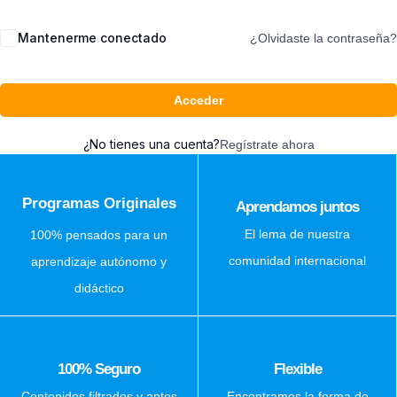
Mantenerme conectado
¿Olvidaste la contraseña?
Acceder
¿No tienes una cuenta?
Regístrate ahora
Programas Originales
Aprendamos juntos
El lema de nuestra
100% pensados para un
comunidad internacional
aprendizaje autónomo y
didáctico
100% Seguro
Flexible
Contenidos filtrados y aptos
Encontramos la forma de