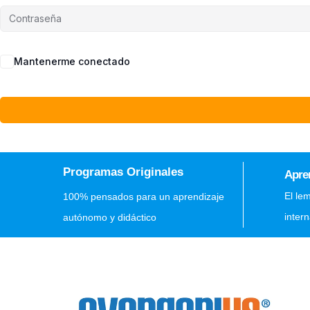
Mantenerme conectado
Programas Originales
Apre
El le
100% pensados para un aprendizaje
inter
autónomo y didáctico