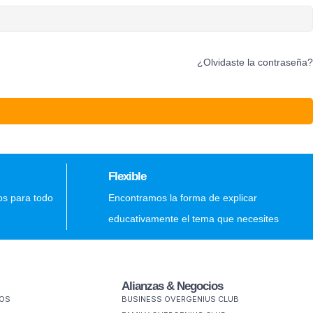
¿Olvidaste la contraseña?
Flexible
os para todo
Encontramos la forma de explicar
educativamente el tema que necesites
Alianzas & Negocios
MOS
BUSINESS OVERGENIUS CLUB