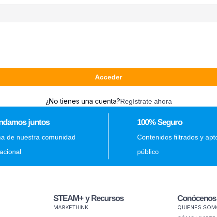
Acceder
¿No tienes una cuenta?
Regístrate ahora
ndamos juntos
100% Seguro
ma de nuestra comunidad
Contenidos filtrados y apt
nacional
público
STEAM+ y Recursos
Conócenos
MARKETHINK
QUIENES SO