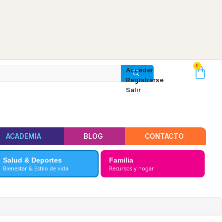
0
Acceder
Registrarse
Salir
ACADEMIA
BLOG
CONTACTO
Salud & Deportes
Familia
Bienestar & Estilo de vida
Recursos y hogar