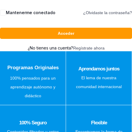
Mantenerme conectado
¿Olvidaste la contraseña?
Acceder
¿No tienes una cuenta?
Regístrate ahora
Programas Originales
Aprendamos juntos
El lema de nuestra
100% pensados para un
comunidad internacional
aprendizaje autónomo y
didáctico
100% Seguro
Flexible
Contenidos filtrados y aptos
Encontramos la forma de