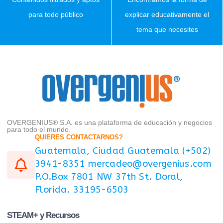
para todo público
explicar educativamente el
tema que necesites
OVERGENIUS® S.A. es una plataforma de educación y negocios
para todo el mundo.
QUIERES CONTACTARNOS?
Guatemala, Ciudad Guatemala (+502)
3941-8351 mercadeo@overgenius.com
P.O.Box 7801 NW 37th St. Doral,
Florida. 33195-6503
STEAM+ y Recursos