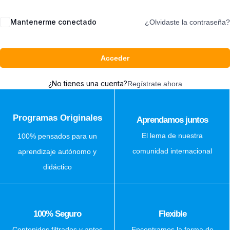
Mantenerme conectado
¿Olvidaste la contraseña?
Acceder
¿No tienes una cuenta?
Regístrate ahora
Programas Originales
Aprendamos juntos
El lema de nuestra
100% pensados para un
comunidad internacional
aprendizaje autónomo y
didáctico
100% Seguro
Flexible
Contenidos filtrados y aptos
Encontramos la forma de