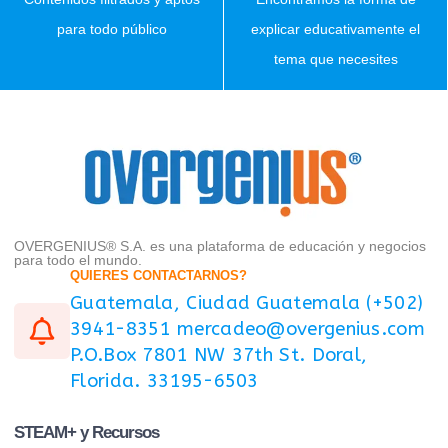
para todo público
explicar educativamente el
tema que necesites
OVERGENIUS® S.A. es una plataforma de educación y negocios
para todo el mundo.
QUIERES CONTACTARNOS?
Guatemala, Ciudad Guatemala (+502)
3941-8351 mercadeo@overgenius.com
P.O.Box 7801 NW 37th St. Doral,
Florida. 33195-6503
STEAM+ y Recursos