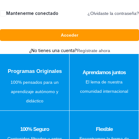
Mantenerme conectado
¿Olvidaste la contraseña?
Acceder
¿No tienes una cuenta?
Regístrate ahora
Programas Originales
Aprendamos juntos
El lema de nuestra
100% pensados para un
comunidad internacional
aprendizaje autónomo y
didáctico
100% Seguro
Flexible
Contenidos filtrados y aptos
Encontramos la forma de