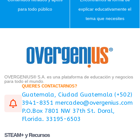
para todo público
explicar educativamente el
tema que necesites
OVERGENIUS® S.A. es una plataforma de educación y negocios
para todo el mundo.
QUIERES CONTACTARNOS?
Guatemala, Ciudad Guatemala (+502)
3941-8351 mercadeo@overgenius.com
P.O.Box 7801 NW 37th St. Doral,
Florida. 33195-6503
STEAM+ y Recursos