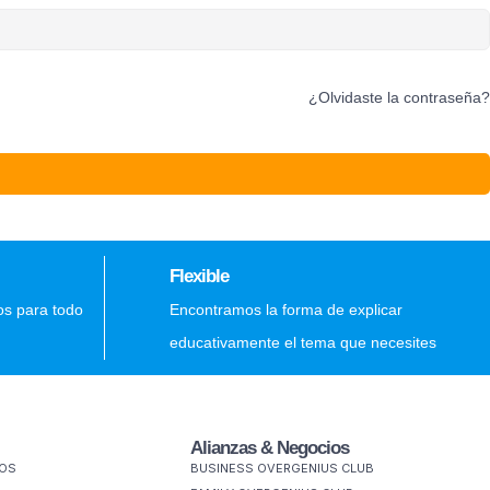
¿Olvidaste la contraseña?
Flexible
os para todo
Encontramos la forma de explicar
educativamente el tema que necesites
Alianzas & Negocios
MOS
BUSINESS OVERGENIUS CLUB