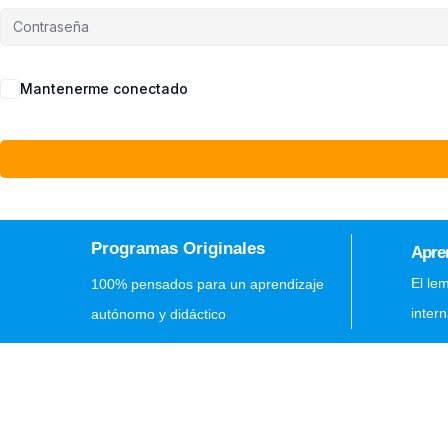
Mantenerme conectado
Programas Originales
Apre
El le
100% pensados para un aprendizaje
inter
autónomo y didáctico