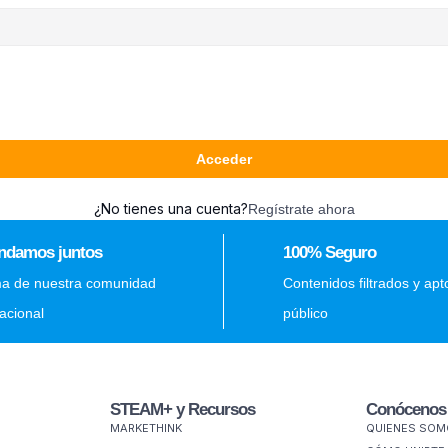
Acceder
¿No tienes una cuenta?
Regístrate ahora
ndamos juntos
100% Seguro
ma de nuestra comunidad
Contenidos filtrados y apt
nacional
público
STEAM+ y Recursos
Conócenos
MARKETHINK
QUIENES SO