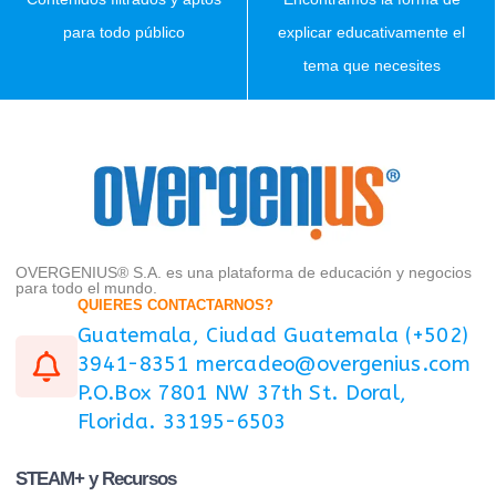
para todo público
explicar educativamente el
tema que necesites
OVERGENIUS® S.A. es una plataforma de educación y negocios
para todo el mundo.
QUIERES CONTACTARNOS?
Guatemala, Ciudad Guatemala (+502)
3941-8351 mercadeo@overgenius.com
P.O.Box 7801 NW 37th St. Doral,
Florida. 33195-6503
STEAM+ y Recursos