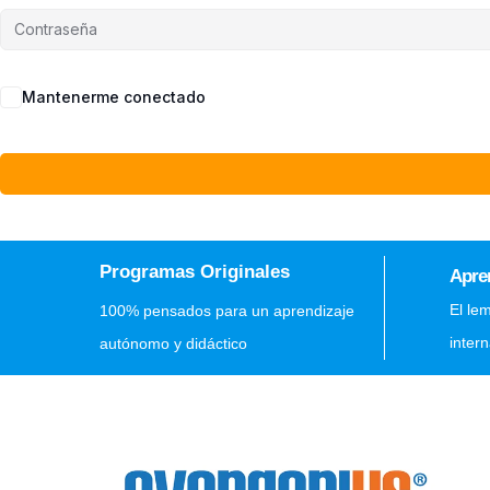
Mantenerme conectado
Programas Originales
Apre
El le
100% pensados para un aprendizaje
inter
autónomo y didáctico