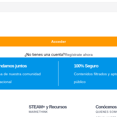
Acceder
¿No tienes una cuenta?
Regístrate ahora
ndamos juntos
100% Seguro
ma de nuestra comunidad
Contenidos filtrados y apt
nacional
público
STEAM+ y Recursos
Conócenos
MARKETHINK
QUIENES SO