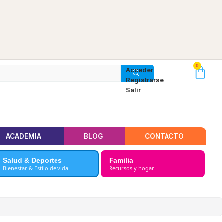
0
Acceder
Registrarse
Salir
ACADEMIA
BLOG
CONTACTO
Salud & Deportes
Familia
Bienestar & Estilo de vida
Recursos y hogar