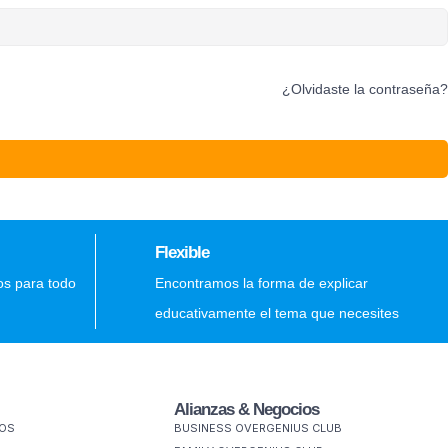
¿Olvidaste la contraseña?
Flexible
os para todo
Encontramos la forma de explicar
educativamente el tema que necesites
Alianzas & Negocios
MOS
BUSINESS OVERGENIUS CLUB