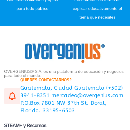
para todo público
explicar educativamente el
tema que necesites
OVERGENIUS® S.A. es una plataforma de educación y negocios
para todo el mundo.
QUIERES CONTACTARNOS?
Guatemala, Ciudad Guatemala (+502)
3941-8351 mercadeo@overgenius.com
P.O.Box 7801 NW 37th St. Doral,
Florida. 33195-6503
STEAM+ y Recursos