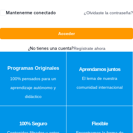
Mantenerme conectado
¿Olvidaste la contraseña?
Acceder
¿No tienes una cuenta?
Regístrate ahora
Programas Originales
Aprendamos juntos
El lema de nuestra
100% pensados para un
comunidad internacional
aprendizaje autónomo y
didáctico
100% Seguro
Flexible
Contenidos filtrados y aptos
Encontramos la forma de