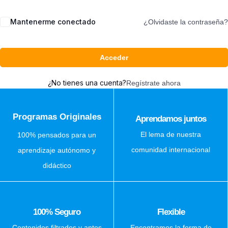
Mantenerme conectado
¿Olvidaste la contraseña?
Acceder
¿No tienes una cuenta?
Regístrate ahora
Programas Originales
Aprendamos juntos
El lema de nuestra
100% pensados para un
comunidad internacional
aprendizaje autónomo y
didáctico
100% Seguro
Flexible
Contenidos filtrados y aptos
Encontramos la forma de