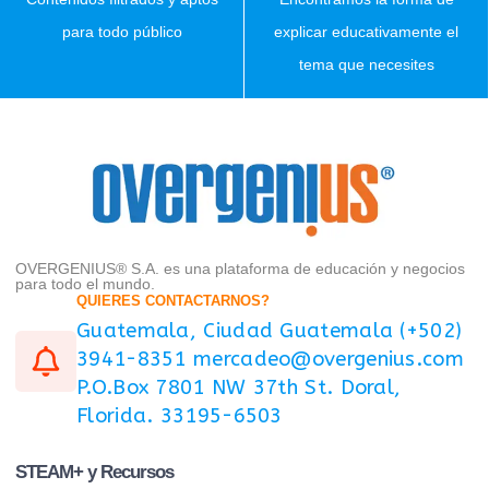
para todo público
explicar educativamente el
tema que necesites
OVERGENIUS® S.A. es una plataforma de educación y negocios
para todo el mundo.
QUIERES CONTACTARNOS?
Guatemala, Ciudad Guatemala (+502)
3941-8351 mercadeo@overgenius.com
P.O.Box 7801 NW 37th St. Doral,
Florida. 33195-6503
STEAM+ y Recursos