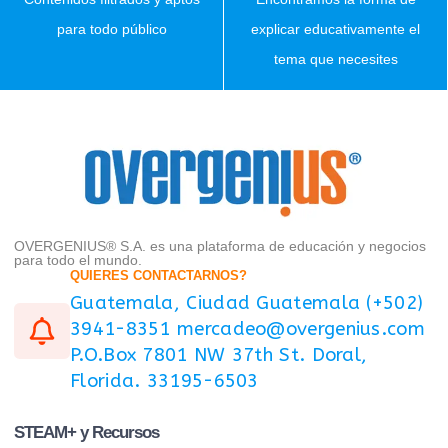
para todo público
explicar educativamente el
tema que necesites
OVERGENIUS® S.A. es una plataforma de educación y negocios
para todo el mundo.
QUIERES CONTACTARNOS?
Guatemala, Ciudad Guatemala (+502)
3941-8351 mercadeo@overgenius.com
P.O.Box 7801 NW 37th St. Doral,
Florida. 33195-6503
STEAM+ y Recursos