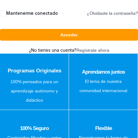
Mantenerme conectado
¿Olvidaste la contraseña?
Acceder
¿No tienes una cuenta?
Regístrate ahora
Programas Originales
Aprendamos juntos
El lema de nuestra
100% pensados para un
comunidad internacional
aprendizaje autónomo y
didáctico
100% Seguro
Flexible
Contenidos filtrados y aptos
Encontramos la forma de