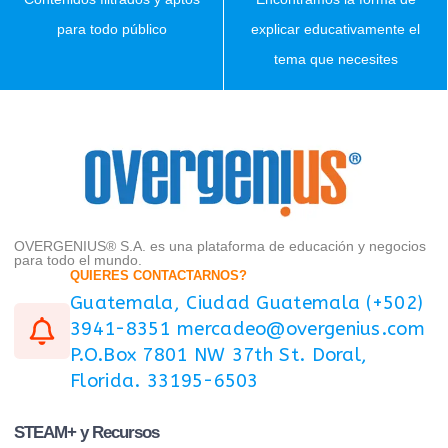
para todo público
explicar educativamente el
tema que necesites
OVERGENIUS® S.A. es una plataforma de educación y negocios
para todo el mundo.
QUIERES CONTACTARNOS?
Guatemala, Ciudad Guatemala (+502)
3941-8351 mercadeo@overgenius.com
P.O.Box 7801 NW 37th St. Doral,
Florida. 33195-6503
STEAM+ y Recursos