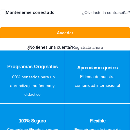
Mantenerme conectado
¿Olvidaste la contraseña?
Acceder
¿No tienes una cuenta?
Regístrate ahora
Programas Originales
Aprendamos juntos
El lema de nuestra
100% pensados para un
comunidad internacional
aprendizaje autónomo y
didáctico
100% Seguro
Flexible
Contenidos filtrados y aptos
Encontramos la forma de