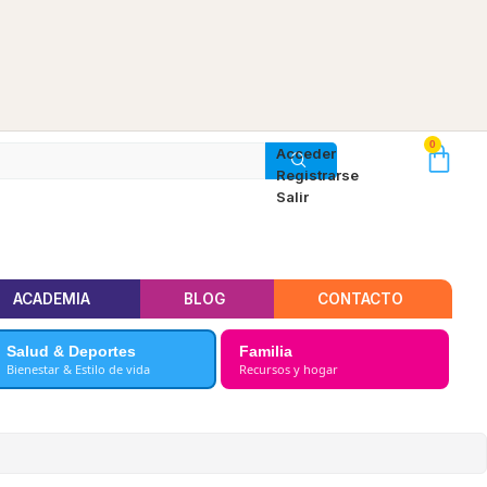
0
Acceder
Registrarse
Salir
ACADEMIA
BLOG
CONTACTO
Salud & Deportes
Familia
Bienestar & Estilo de vida
Recursos y hogar