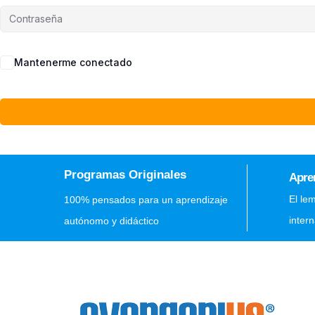
Mantenerme conectado
Programas Originales
Apre
El le
100% pensados para un aprendizaje
inter
autónomo y didáctico