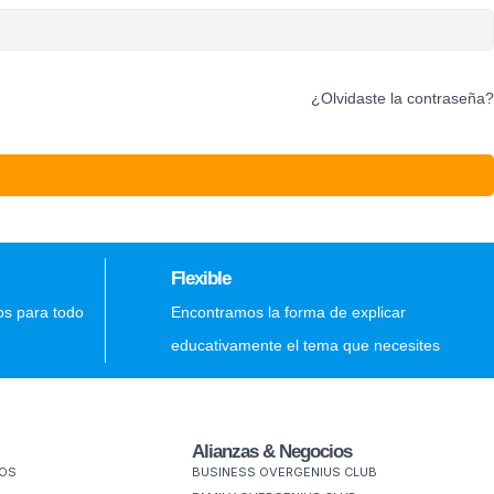
¿Olvidaste la contraseña?
Flexible
os para todo
Encontramos la forma de explicar
educativamente el tema que necesites
Alianzas & Negocios
MOS
BUSINESS OVERGENIUS CLUB