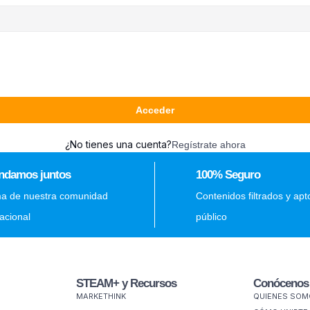
Acceder
¿No tienes una cuenta?
Regístrate ahora
ndamos juntos
100% Seguro
ma de nuestra comunidad
Contenidos filtrados y apt
nacional
público
STEAM+ y Recursos
Conócenos
MARKETHINK
QUIENES SO